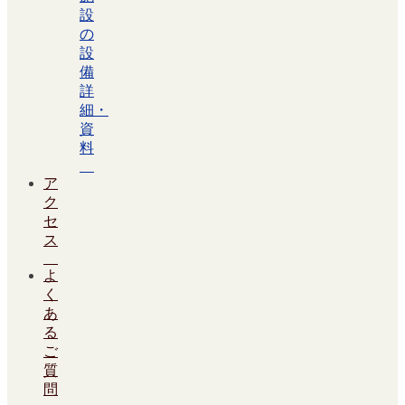
設
の
設
備
詳
細・
資
料
ア
ク
セ
ス
よ
く
あ
る
ご
質
問