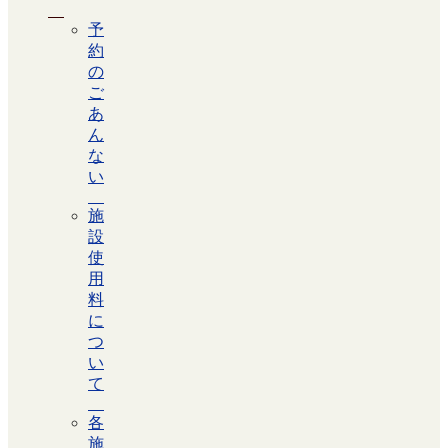
予
約
の
ご
あ
ん
な
い
施
設
使
用
料
に
つ
い
て
各
施