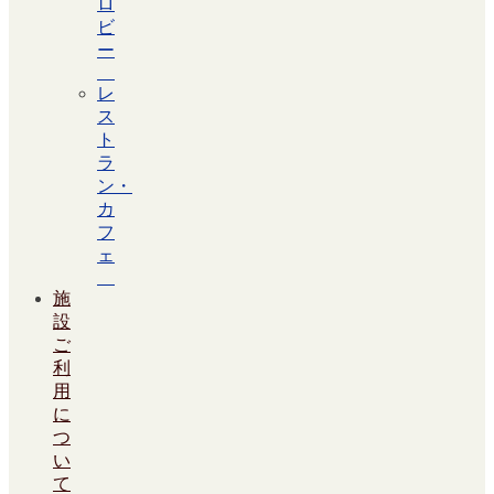
ロ
ビ
ー
レ
ス
ト
ラ
ン・
カ
フ
ェ
施
設
ご
利
用
に
つ
い
て