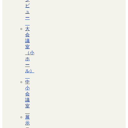
ビ
ュ
ー
大
会
議
室
（小
ホ
ー
ル）
中
小
会
議
室
展
示