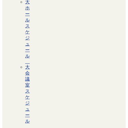
大
ホ
ー
ル
ス
ケ
ジ
ュ
ー
ル
大
会
議
室
ス
ケ
ジ
ュ
ー
ル