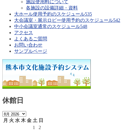
施設使用料について
各施設の設備詳細・資料
大ホール使用予約のスケジュール535
大会議室・展示ロビー使用予約のスケジュール542
中小会議室通常のスケジュール548
アクセス
よくあるご質問
お問い合わせ
サンプルページ
休館日
月
火
水
木
金
土
日
1
2