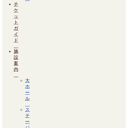
チ
ケ
ッ
ト
ガ
イ
ド
施
設
案
内
大
ホ
ー
ル
ス
テ
ー
ジ