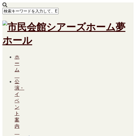
ホ
ー
ム
公
演・
イ
ベ
ン
ト
案
内