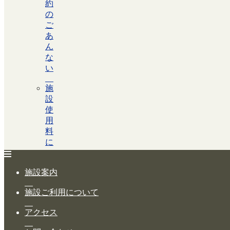
約
の
ご
あ
ん
な
い
施
設
使
ホーム
用
料
公演・イベント案内
に
つ
大ホール スケジュール
い
施設案内
て
大会議室 スケジュール
施設ご利用について
各
チケットガイド
施
アクセス
設
施設案内
の