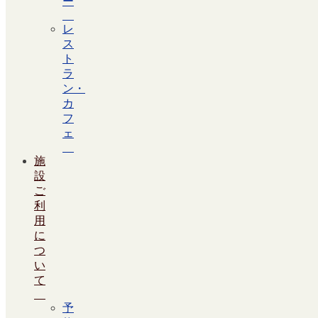
ー
レ
ス
ト
ラ
ン・
カ
フ
ェ
施
設
ご
利
用
に
つ
い
て
予