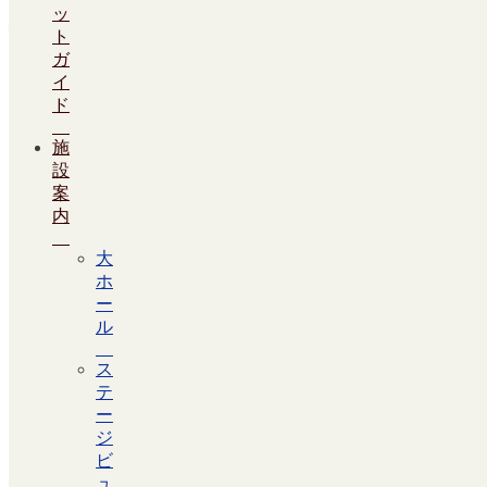
ッ
大ホールのイベント
ト
ガ
今後のイベントはありません。
イ
ド
Facebook
施
設
案
内
大
ホ
ー
ル
ス
テ
ー
ジ
ビ
ュ