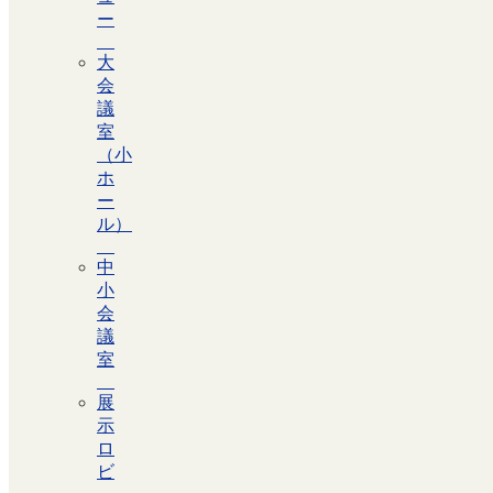
ー
大
会
議
室
（小
ホ
ー
ル）
中
小
会
議
室
施設案内
展
施設ご利用について
示
ロ
ビ