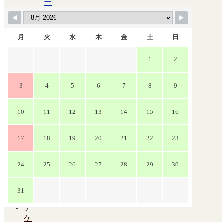
ー
ル
ス
ケ
月
火
水
木
金
土
日
ジ
ュ
1
2
ー
ル
3
4
5
6
7
8
9
大
会
10
11
12
13
14
15
16
議
室
ス
17
18
19
20
21
22
23
ケ
ジ
24
25
26
27
28
29
30
ュ
ー
ル
31
チ
ケ