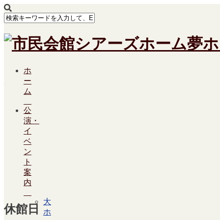
ホ
大会議スケ11-1595
ー
ム
公
演・
イ
ベ
ン
ト
案
内
大
休館日
ホ