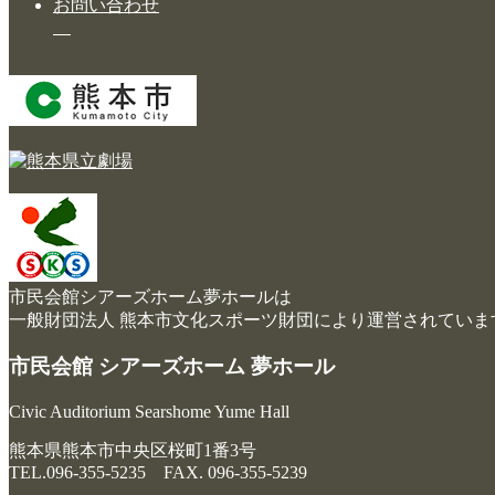
お問い合わせ
設
大ホール
備
詳
ステージビュー
細・
大会議室（小ホール）
資
料
中小会議室
ア
展示ロビー
ク
セ
レストラン・カフェ
ス
施設ご利用について
よ
市民会館シアーズホーム夢ホールは
く
一般財団法人 熊本市文化スポーツ財団により運営されていま
予約のごあんない
あ
る
市民会館 シアーズホーム 夢ホール
施設使用料について
ご
質
各施設の設備詳細・資料
Civic Auditorium Searshome Yume Hall
問
熊本県熊本市中央区桜町1番3号
アクセス
TEL.096-355-5235 FAX. 096-355-5239
よくあるご質問