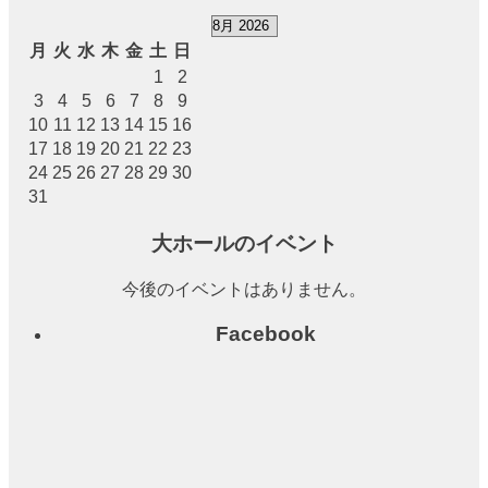
（小
ホー
月
火
水
木
金
土
日
ル）
1
2
3
4
5
6
7
8
9
中小
10
11
12
13
14
15
16
会議
17
18
19
20
21
22
23
室
24
25
26
27
28
29
30
31
展示
ロビ
大ホールのイベント
ー
今後のイベントはありません。
レス
Facebook
トラ
ン・
カフ
ェ
施設ご利用に
ついて