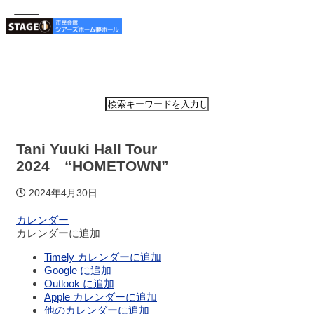
ホーム
公演・イベン
Tani Yuuki Hall Tour
ト案内
2024 “HOMETOWN”
大ホ
2024年4月30日
ール
スケ
カレンダー
ジュ
カレンダーに追加
ール
Timely カレンダーに追加
Google に追加
Outlook に追加
大会
Apple カレンダーに追加
議室
他のカレンダーに追加
スケ