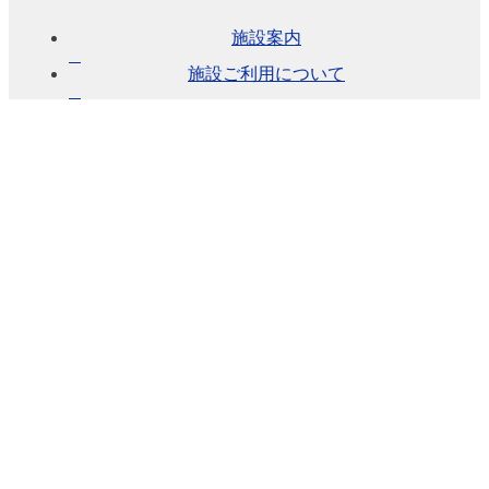
施設案内
予約
施設ご利用について
のご
あん
ない
施設
使用
料に
つい
て
各施
設の
設備
詳
細・
資料