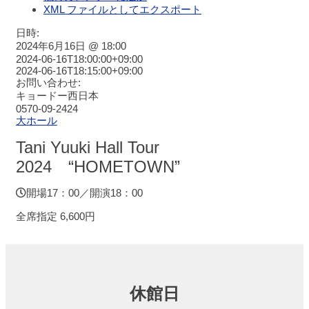
XML ファイルとしてエクスポート
ジュ
ール
日時:
2024年6月16日 @ 18:00
2024-06-16T18:00:00+09:00
チケットガイ
2024-06-16T18:15:00+09:00
ド
お問い合わせ:
キョードー西日本
0570-09-2424
施設案内
大ホール
Tani Yuuki Hall Tour
大ホ
2024 “HOMETOWN”
ール
開場17：00／開演18：00
ステ
全席指定 6,600円
ージ
ビュ
ー
大会
休館日
議室