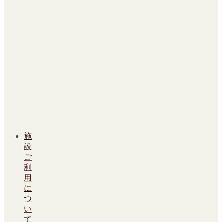
施
設
ご
利
用
に
つ
い
て