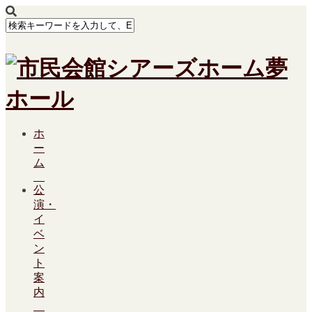
ホ
ー
ム
公
演・
イ
ベ
ン
ト
案
内