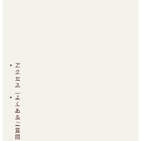
ア
ク
セ
ス
よ
く
あ
る
ご
質
問