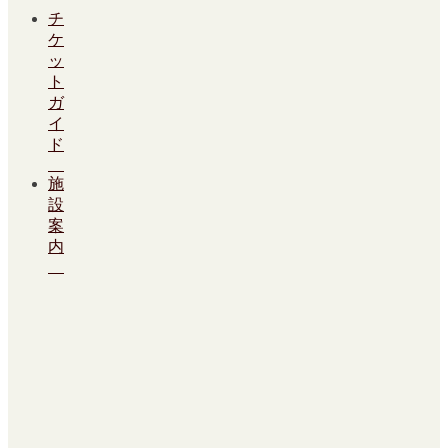
チ
ケ
ッ
ト
ガ
イ
ド
施
設
案
内