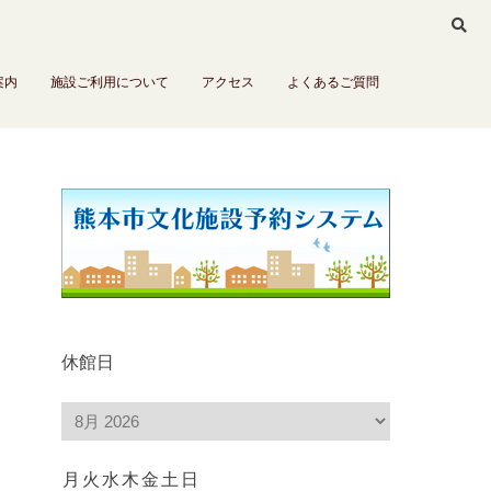
案内
施設ご利用について
アクセス
よくあるご質問
休館日
月
火
水
木
金
土
日