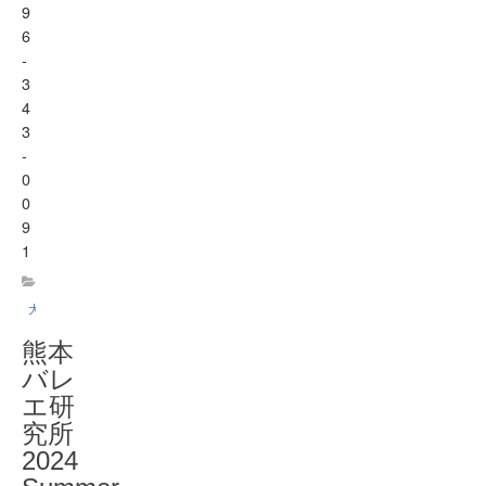
9
6
-
3
4
3
-
0
0
9
1
大ホール
熊本
バレ
エ研
究所
2024