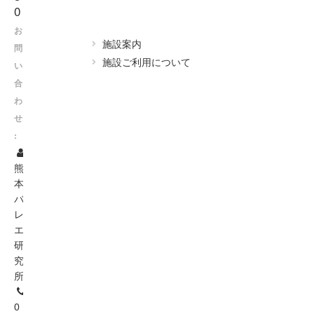
0
お
施設案内
問
施設ご利用について
い
合
わ
せ
:
熊
本
バ
レ
エ
研
究
所
0