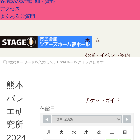
各施設の設備詳細・資料
アクセス
よくあるご質問
ホーム
公演・イベント案内
熊本
バレ
チケットガイド
休館日
エ研
施設案内
究所
月
火
水
木
金
土
日
2024