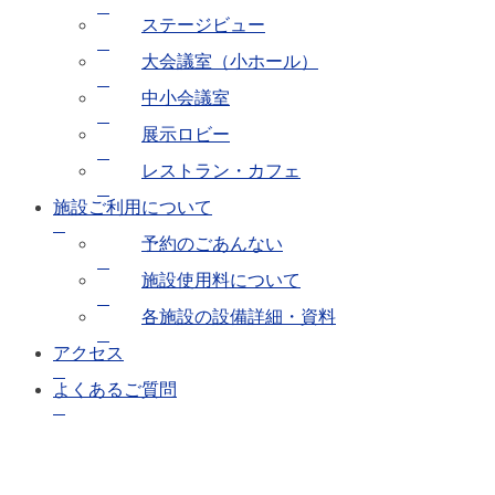
い
ステージビュー
て
大会議室（小ホール）
各
中小会議室
施
設
展示ロビー
の
レストラン・カフェ
設
備
施設ご利用について
詳
細・
予約のごあんない
資
施設使用料について
料
各施設の設備詳細・資料
ア
アクセス
ク
よくあるご質問
セ
ス
よ