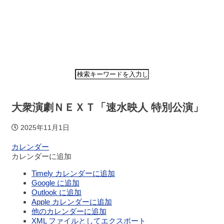
ホ
ー
ム
大衆演劇ＮＥＸＴ「速水映人 特別公演」
公
2025年11月1日
演・
イ
カレンダー
ベ
カレンダーに追加
ン
ト
Timely カレンダーに追加
案
Google に追加
内
Outlook に追加
Apple カレンダーに追加
他のカレンダーに追加
大
XML ファイルとしてエクスポート