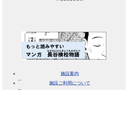
ー
ジ
ビ
ュ
ー
大
会
議
室
（小
ホ
施設案内
ー
ル）
施設ご利用について
中
小
会
議
室