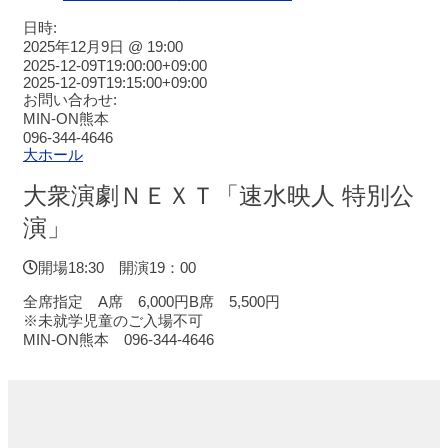
ホ
ー
日時:
ル
2025年12月9日 @ 19:00
ス
2025-12-09T19:00:00+09:00
2025-12-09T19:15:00+09:00
ケ
お問い合わせ:
ジ
MIN-ON熊本
ュ
096-344-4646
ー
大ホール
ル
大衆演劇ＮＥＸＴ「速水映人 特別公
大
演」
会
議
開場18:30 開演19：00
室
ス
全席指定 A席 6,000円B席 5,500円
ケ
※未就学児童のご入場不可
ジ
MIN-ON熊本 096-344-4646
ュ
ー
ル