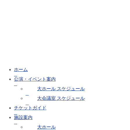
に
つ
い
て
予
約
の
ご
あ
ん
な
ホーム
い
公演・イベント案内
大ホール スケジュール
施
設
大会議室 スケジュール
使
チケットガイド
用
料
施設案内
に
つ
大ホール