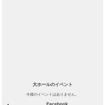
チ
ケ
ッ
ト
ガ
イ
ド
施
設
案
内
大
ホ
ー
大ホールのイベント
ル
今後のイベントはありません。
ス
テ
Facebook