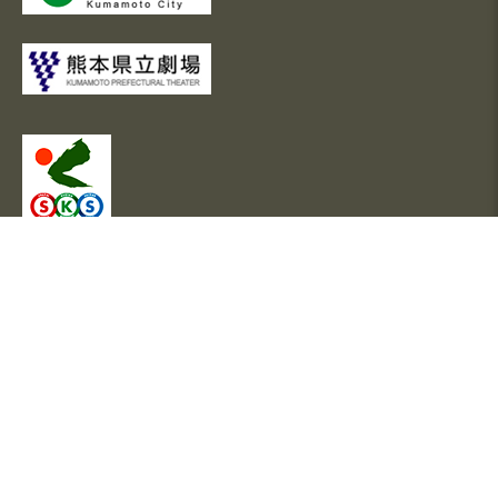
市民会館シアーズホーム夢ホールは
一般財団法人 熊本市文化スポーツ財団により運営されていま
す。
市民会館 シアーズホーム 夢ホール
Civic Auditorium Searshome Yume Hall
熊本県熊本市中央区桜町1番3号
TEL.096-355-5235 FAX. 096-355-5239