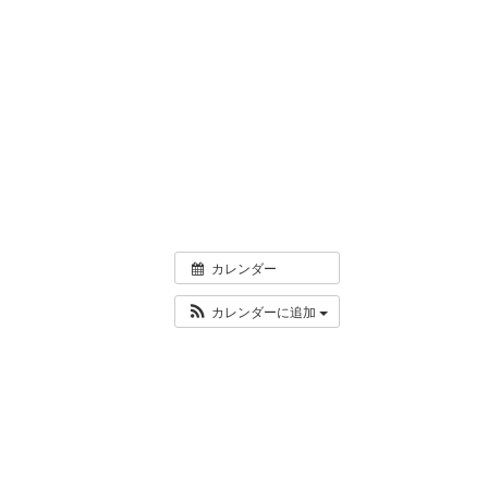
カレンダー
カレンダーに追加