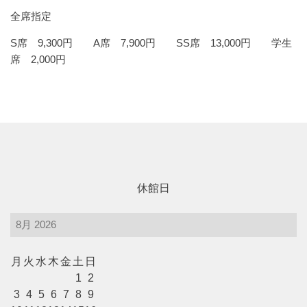
全席指定
レストラン・カフェ
S席 9,300円 A席 7,900円 SS席 13,000円 学生
席 2,000円
施設ご利用について
予約のごあんない
施設使用料について
休館日
各施設の設備詳細・資料
月
火
水
木
金
土
日
アクセス
1
2
3
4
5
6
7
8
9