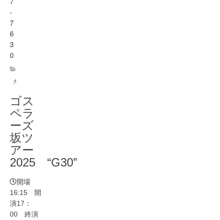
7
-
7
6
3
0
大ホール
ゴス
ペラ
ーズ
坂ツ
アー
2025 “G30”
開場
16:15 開
演17：
00 終演