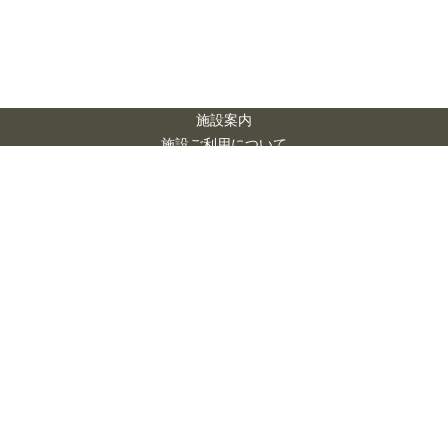
施設案内
施設ご利用について
アクセス
お問い合わせ
市民会館 シアー
ズホーム 夢ホー
市民会館シアーズホ
ル
ーム夢ホールは
一般財団法人 熊本市
Civic Auditorium
文化スポーツ財団に
Searshome Yume
より運営されていま
Hall
す。