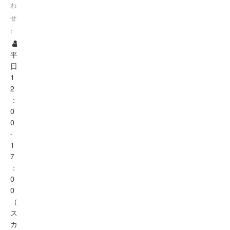
わ
せ
:
平
日
1
2
：
0
0
-
1
7
：
0
0
（
ス
カ