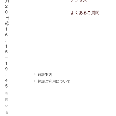
月
アクセス
2
0
よくあるご質問
日
@
1
6
:
1
5
–
1
9
:
施設案内
4
施設ご利用について
5
お
問
い
合