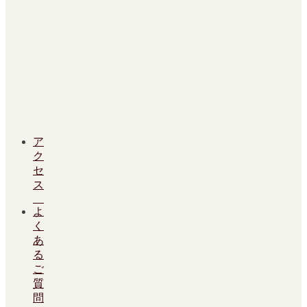
ア
ク
セ
ス
よ
く
あ
る
ご
質
問