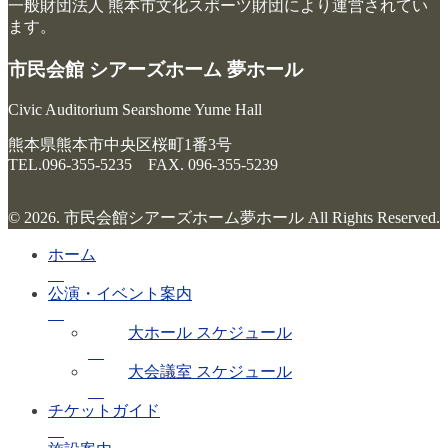
一般財団法人 熊本市文化スポーツ財団により運営されてい
ます。
市民会館 シアーズホーム 夢ホール
Civic Auditorium Searshome Yume Hall
熊本県熊本市中央区桜町1番3号
TEL.096-355-5235 FAX. 096-355-5239
© 2026. 市民会館シアーズホーム夢ホール All Rights Reserved.
ホーム
公演・イベント案内
大ホール スケジュール
大会議室 スケジュール
チケットガイド