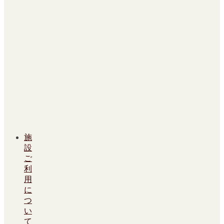
施
設
ご
利
用
に
つ
い
て