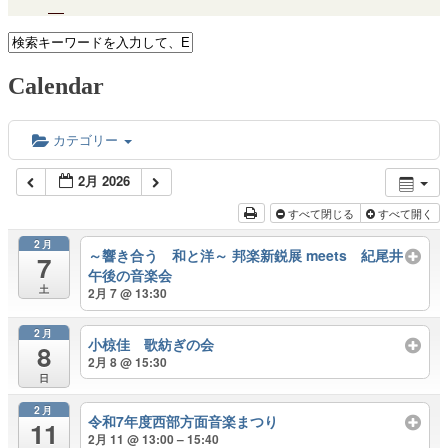
Calendar
カテゴリー
2月 2026
すべて閉じる
すべて開く
2月
～響き合う 和と洋～ 邦楽新鋭展 meets 紀尾井
7
午後の音楽会
土
2月 7 @ 13:30
2月
小椋佳 歌紡ぎの会
8
2月 8 @ 15:30
日
2月
令和7年度西部方面音楽まつり
11
2月 11 @ 13:00 – 15:40