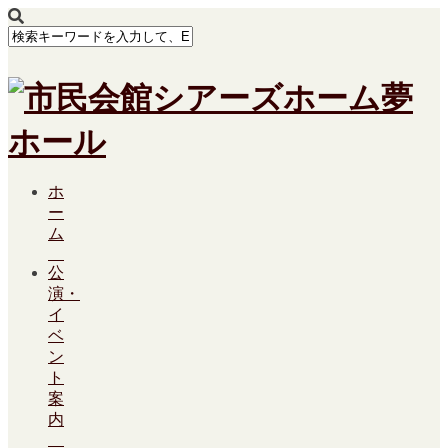
ホ
ー
ム
公
演・
イ
ベ
ン
ト
案
内