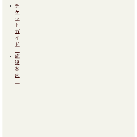
チ
ケ
ッ
ト
ガ
イ
ド
施
設
案
内