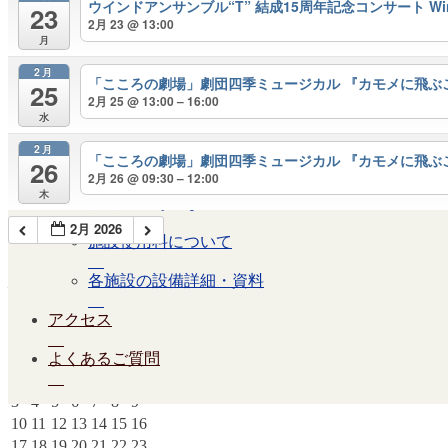
ウインドアンサンブル“T” 結成15周年記念コンサート Wind En
大会議室（小ホール）
23
2月 23 @ 13:00
月
中小会議室
2月
「こころの劇場」劇団四季ミュージカル 『カモメに飛ぶ
展示ロビー
25
2月 25 @ 13:00 – 16:00
水
レストラン・カフェ
2月
「こころの劇場」劇団四季ミュージカル 『カモメに飛ぶ
26
施設ご利用について
2月 26 @ 09:30 – 12:00
木
予約のごあんない
2月 2026
施設使用料について
各施設の設備詳細・資料
休館日
アクセス
月
火
水
木
金
土
日
よくあるご質問
1
2
3
4
5
6
7
8
9
10
11
12
13
14
15
16
17
18
19
20
21
22
23