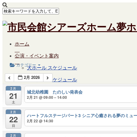
ホーム
Calendar
公演・イベント案内
カテゴリー
大ホール スケジュール
2月 2026
大会議室 スケジュール
2月
城北幼稚園 たのしい発表会
チケットガイド
21
2月 21 @ 09:00 – 14:00
土
施設案内
2月
ハートフルステージパート3 シニア心癒される夢のミュ
大ホール
22
2月 22 @ 14:30
日
ステージビュー
2月