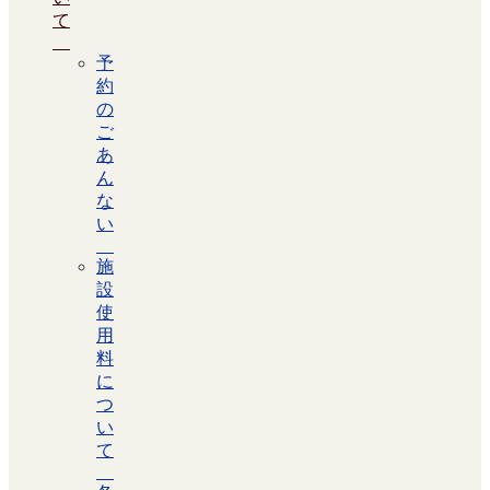
て
予
約
の
ご
あ
ん
な
い
施
設
使
用
料
に
つ
い
て