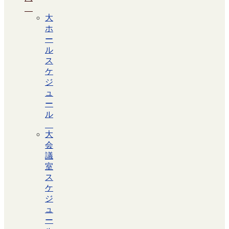
大
ホ
ー
ル
ス
ケ
ジ
ュ
ー
ル
大
会
議
室
ス
ケ
ジ
ュ
ー