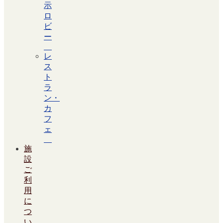
示
ロ
ビ
ー
レ
ス
ト
ラ
ン・
カ
フ
ェ
施
設
ご
利
用
に
つ
い