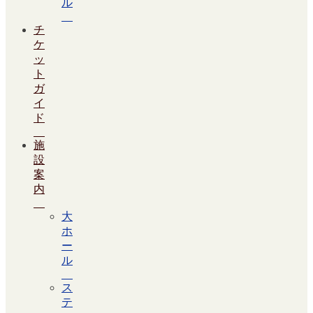
ル
チ
ケ
ッ
ト
ガ
イ
ド
施
設
案
内
大
ホ
ー
ル
ス
テ