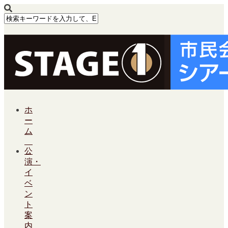
ホ
ー
ム
公
演・
イ
ベ
ン
ト
案
内