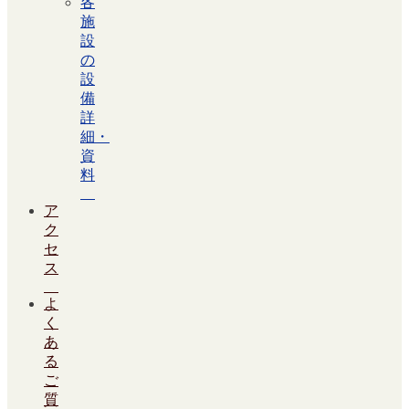
各
施
設
の
設
備
詳
細・
資
料
ア
ク
セ
ス
よ
く
あ
る
ご
質