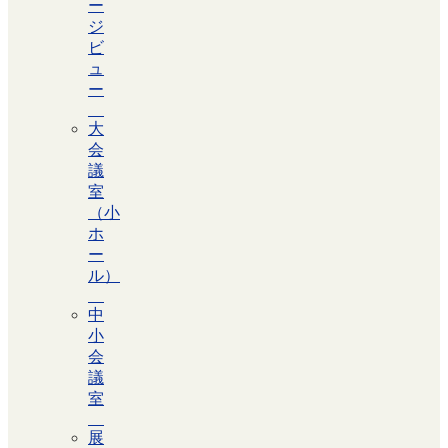
ー
ジ
ビ
ュ
ー
大
会
議
室
（小
ホ
ー
ル）
中
小
会
議
室
展