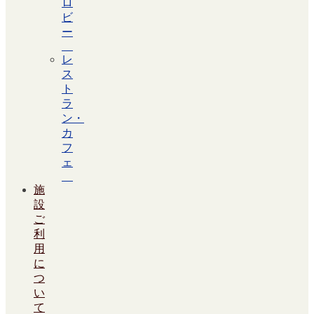
ロ
ビ
ー
レ
ス
ト
ラ
ン・
カ
フ
ェ
施
設
ご
利
用
に
つ
い
て