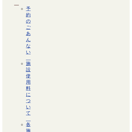
予
約
の
ご
あ
ん
な
い
施
設
使
用
料
に
つ
い
て
各
施