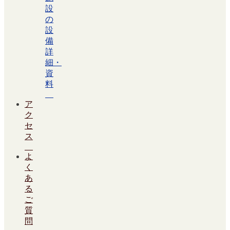
設
の
設
備
詳
細・
資
料
ア
ク
セ
ス
よ
く
あ
る
ご
質
問