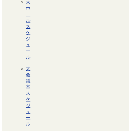
大
ホ
ー
ル
ス
ケ
ジ
ュ
ー
ル
大
会
議
室
ス
ケ
ジ
ュ
ー
ル