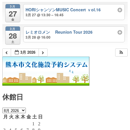
3月
HORIシャンソンMUSIC Concert ｖol.16
27
3月 27 @ 13:30 – 16:45
金
3月
レミオロメン Reunion Tour 2026
28
3月 28 @ 16:00
土
3月 2026
休館日
月
火
水
木
金
土
日
1
2