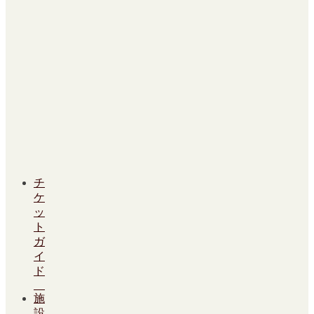
チ
ケ
ッ
ト
ガ
イ
ド
施
設