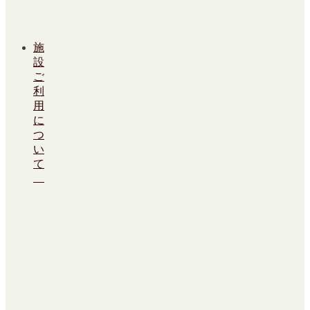
施
設
ご
利
用
に
つ
い
て