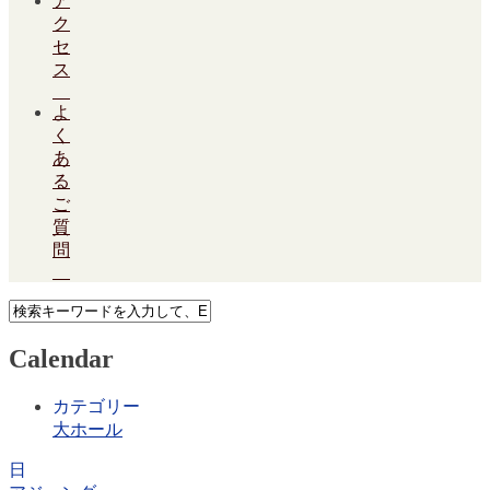
ア
ク
セ
ス
よ
く
あ
る
ご
質
問
Calendar
カテゴリー
大ホール
日