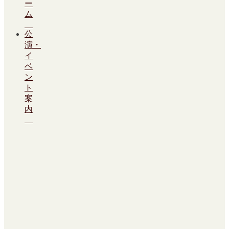
ー
ム
公
演・
イ
ベ
ン
ト
案
内