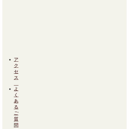
ア
ク
セ
ス
よ
く
あ
る
ご
質
問