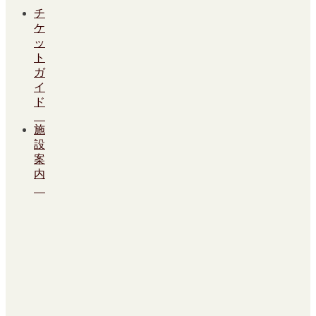
チ
ケ
ッ
ト
ガ
イ
ド
施
設
案
内