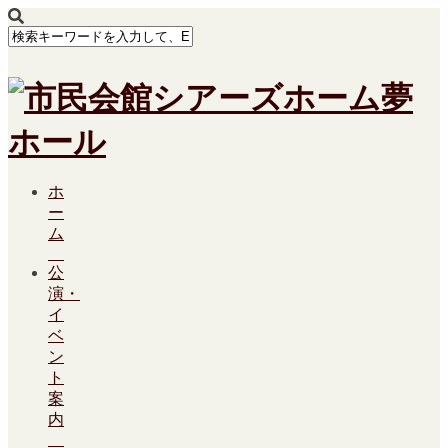
ホ
ー
ム
公
演・
イ
ベ
ン
ト
案
内