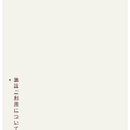
施
設
ご
利
用
に
つ
い
て