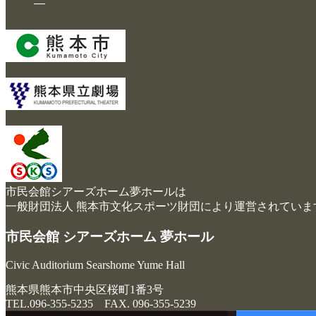
チケットガイド
施設案内
大ホール
ステージビュー
大会議室（小ホール）
中小会議室
市民会館シアーズホーム夢ホールは
展示ロビー
一般財団法人 熊本市文化スポーツ財団により運営されていま
レストラン・カフェ
市民会館 シアーズホーム 夢ホール
施設ご利用について
Civic Auditorium Searshome Yume Hall
予約のごあんない
熊本県熊本市中央区桜町1番3号
施設使用料について
TEL.096-355-5235 FAX. 096-355-5239