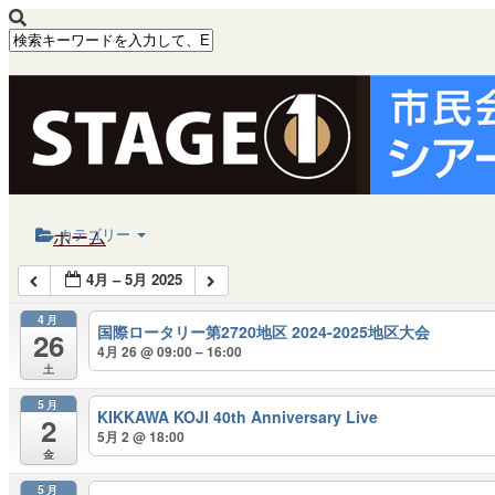
Calendar
カテゴリー
ホーム
4月 – 5月 2025
公演・イベント案内
4月
大ホール スケジュール
国際ロータリー第2720地区 2024-2025地区大会
26
4月 26 @ 09:00 – 16:00
大会議室 スケジュール
土
5月
チケットガイド
KIKKAWA KOJI 40th Anniversary Live
2
5月 2 @ 18:00
施設案内
金
5月