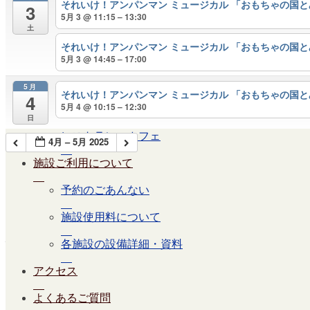
大ホール
それいけ！アンパンマン ミュージカル 「おもちゃの国
3
5月 3 @ 11:15 – 13:30
ステージビュー
土
それいけ！アンパンマン ミュージカル 「おもちゃの国
大会議室（小ホール）
5月 3 @ 14:45 – 17:00
中小会議室
5月
それいけ！アンパンマン ミュージカル 「おもちゃの国
4
5月 4 @ 10:15 – 12:30
展示ロビー
日
レストラン・カフェ
4月 – 5月 2025
施設ご利用について
予約のごあんない
施設使用料について
休館日
各施設の設備詳細・資料
アクセス
月
火
水
木
金
土
日
よくあるご質問
1
2