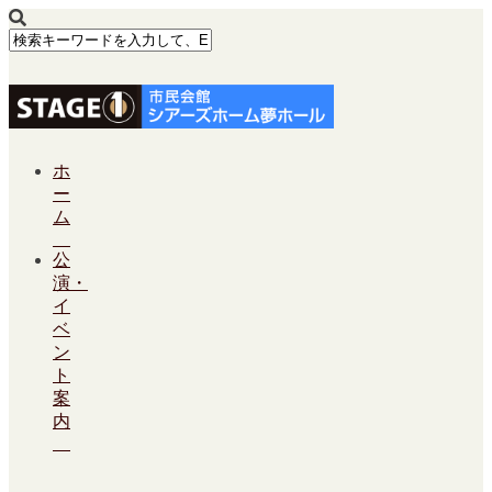
ホ
ー
ム
公
演・
イ
ベ
ン
ト
案
内