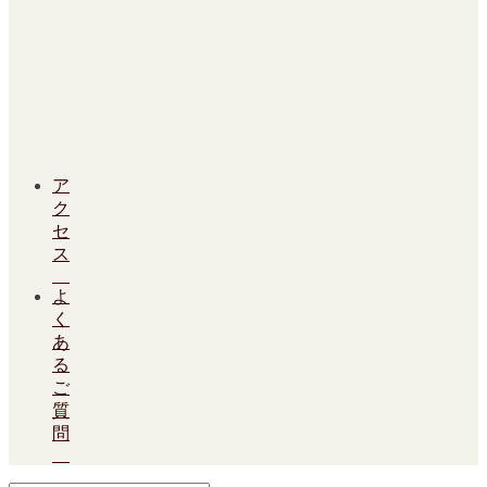
ア
ク
セ
ス
よ
く
あ
る
ご
質
問