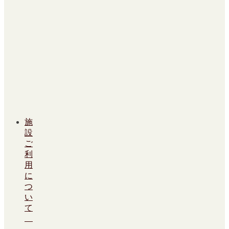
施
設
ご
利
用
に
つ
い
て