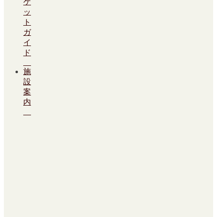
ケ
ッ
ト
ガ
イ
ド
施
設
案
内