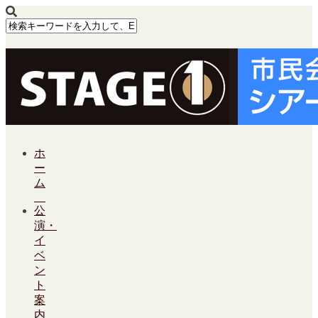
ホ
ー
ム
公
演・
イ
ベ
ン
ト
案
内