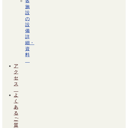
各
施
設
の
設
備
詳
細・
資
料
ア
ク
セ
ス
よ
く
あ
る
ご
質