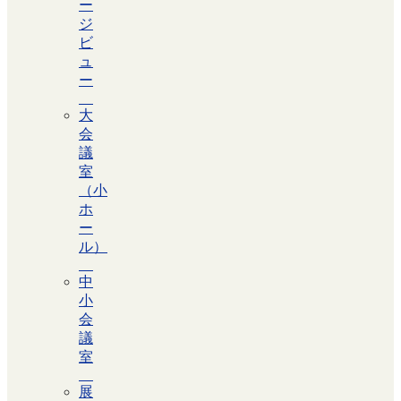
ー
ジ
ビ
ュ
ー
大
会
議
室
（小
ホ
ー
ル）
中
小
会
議
室
展