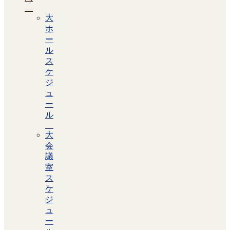
大
ホ
ー
ル
ス
ケ
ジ
ュ
ー
ル
大
会
議
室
ス
ケ
ジ
ュ
ー