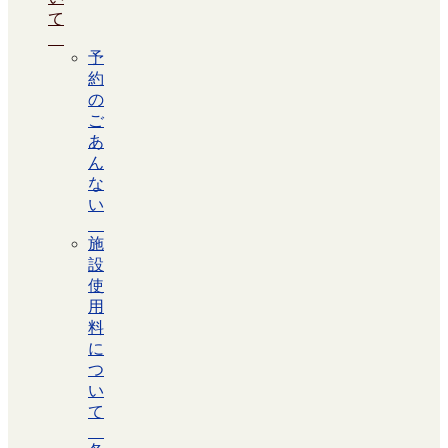
て
予
約
の
ご
あ
ん
な
い
施
設
使
用
料
に
つ
い
て