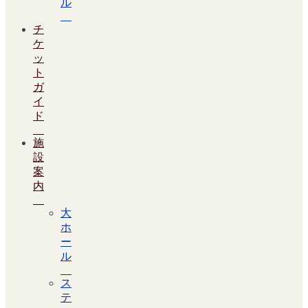
ル
チ
ケ
ッ
ト
ガ
イ
ド
施
設
案
内
大
ホ
ー
ル
ス
テ