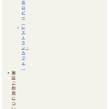
示
ロ
ビ
ー
レ
ス
ト
ラ
ン・
カ
フ
ェ
施
設
ご
利
用
に
つ
い