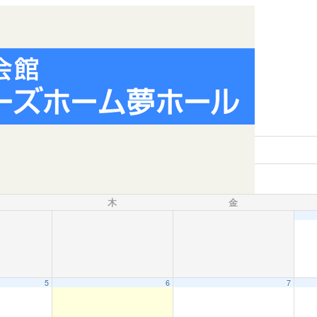
木
金
5
6
7