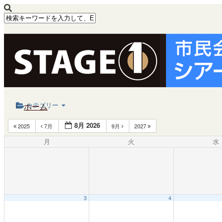
Calendar
カテゴリー
ホーム
8月 2026
2025
7月
9月
2027
公演・イベント案内
月
火
水
大ホール スケジュール
大会議室 スケジュール
チケットガイド
3
4
施設案内