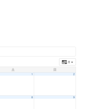
月
土
日
1
2
8
9