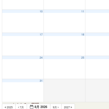
大ホール
ステージビュー
10
11
大会議室（小ホール）
中小会議室
17
18
展示ロビー
レストラン・カフェ
施設ご利用について
24
25
予約のごあんない
施設使用料について
31
各施設の設備詳細・資料
アクセス
よくあるご質問
8月 2026
2025
7月
9月
2027