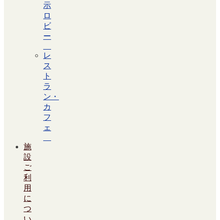
示
ロ
ビ
ー
レ
ス
ト
ラ
ン・
カ
フ
ェ
施
設
ご
利
用
に
つ
い