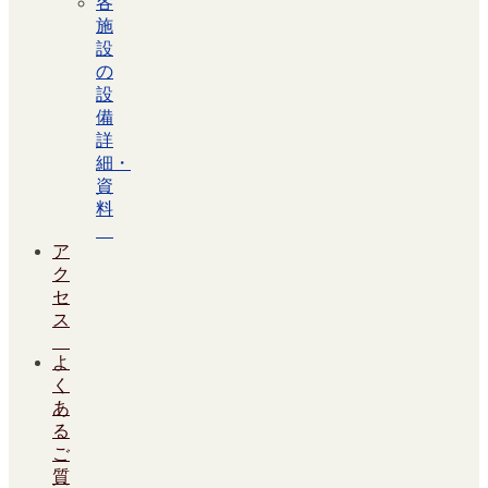
各
施
設
の
設
備
詳
細・
資
料
ア
ク
セ
ス
よ
く
あ
る
ご
質