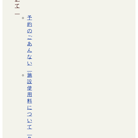
て
予
約
の
ご
あ
ん
な
い
施
設
使
用
料
に
つ
い
て