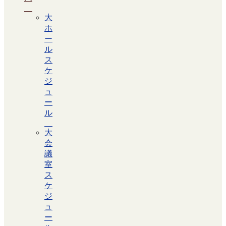
大
ホ
ー
ル
ス
ケ
ジ
ュ
ー
ル
大
会
議
室
ス
ケ
ジ
ュ
ー