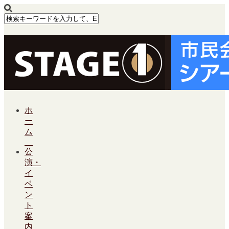
ホ
ー
ム
公
演・
イ
ベ
ン
ト
案
内