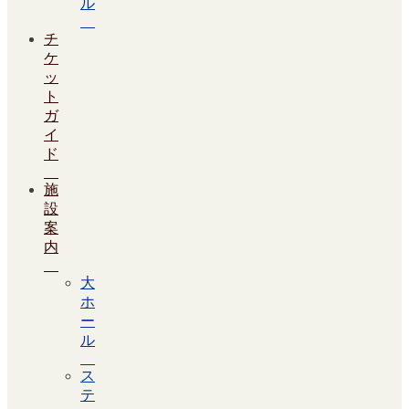
ル
チ
ケ
ッ
ト
ガ
イ
ド
施
設
案
内
大
ホ
ー
ル
ス
テ