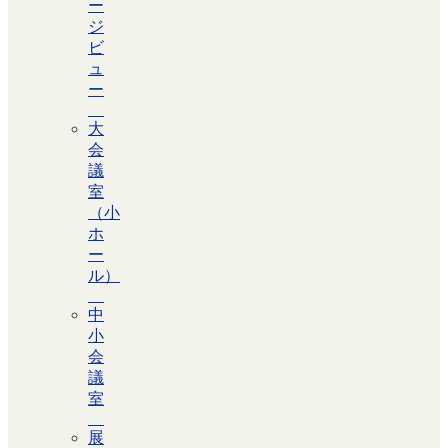
ー
ジ
ビ
ュ
ー
大
会
議
室
（小
ホ
ー
ル）
中
小
会
議
室
展