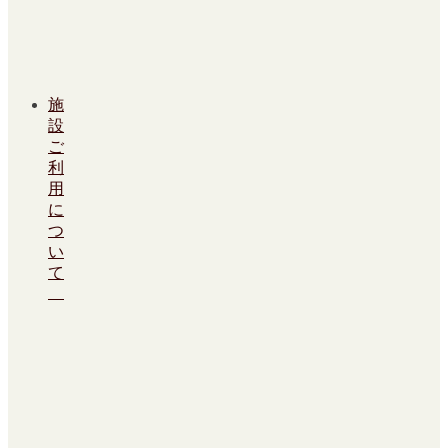
施
設
ご
利
用
に
つ
い
て