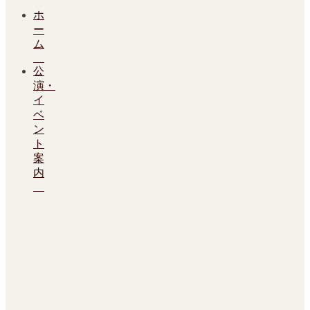
ホ
ー
ム
公
演・
イ
ベ
ン
ト
案
内