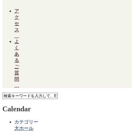
ア
ク
セ
ス
よ
く
あ
る
ご
質
問
Calendar
カテゴリー
大ホール