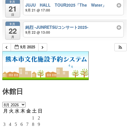
9月
JUJU HALL TOUR2025「The Water」
21
9月 21 @ 17:00
日
9月
純烈 -JUNRETSUコンサート2025-
22
9月 22 @ 13:00
月
9月 2025
休館日
月
火
水
木
金
土
日
1
2
3
4
5
6
7
8
9