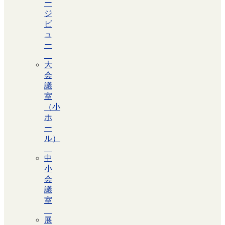
ー
ジ
ビ
ュ
ー
大
会
議
室
（小
ホ
ー
ル）
中
小
会
議
室
展