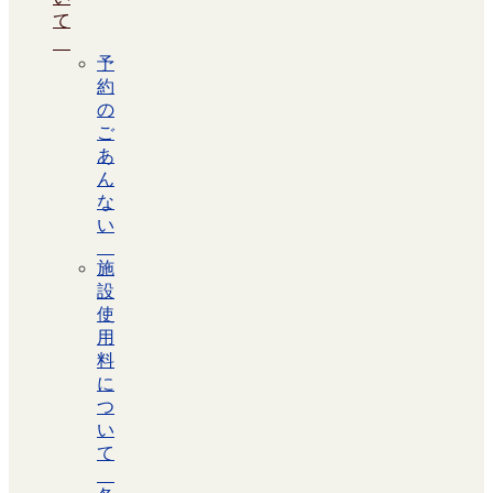
て
予
約
の
ご
あ
ん
な
い
施
設
使
用
料
に
つ
い
て