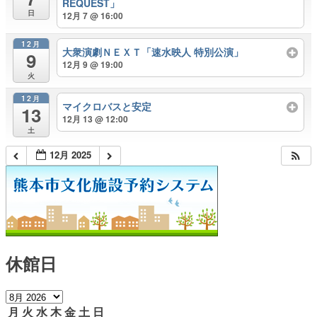
REQUEST」
日
12月 7 @ 16:00
12月
大衆演劇ＮＥＸＴ「速水映人 特別公演」
9
12月 9 @ 19:00
火
12月
マイクロバスと安定
13
12月 13 @ 12:00
土
12月 2025
休館日
月
火
水
木
金
土
日