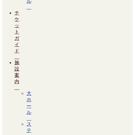
ル
チ
ケ
ッ
ト
ガ
イ
ド
施
設
案
内
大
ホ
ー
ル
ス
テ