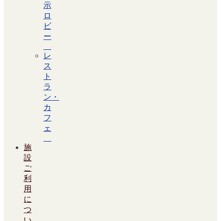
示
ロ
ビ
ー
レ
ス
ト
ラ
ン・
カ
フ
ェ
施
設
ご
利
用
に
つ
い