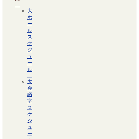
大
ホ
ー
ル
ス
ケ
ジ
ュ
ー
ル
大
会
議
室
ス
ケ
ジ
ュ
ー