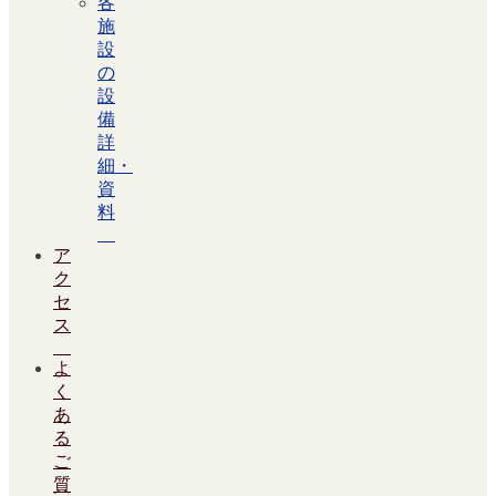
各
施
設
の
設
備
詳
細・
資
料
ア
ク
セ
ス
よ
く
あ
る
ご
質