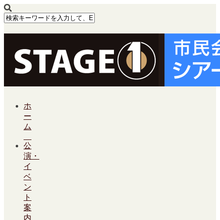
ホ
ー
ム
公
演・
イ
ベ
ン
ト
案
内