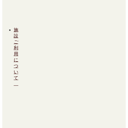
施
設
ご
利
用
に
つ
い
て