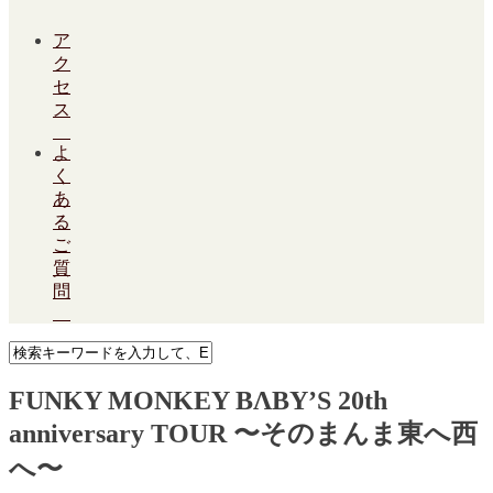
ア
ク
セ
ス
よ
く
あ
る
ご
質
問
FUNKY MONKEY BΛBY’S 20th
anniversary TOUR 〜そのまんま東へ西
へ〜