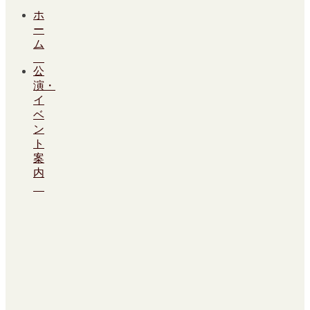
ホ
ー
ム
公
演・
イ
ベ
ン
ト
案
内