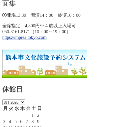
面集
開場13:30 開演14：00 終演16：00
全席指定 4,800円※４歳以上入場可
050-3161-8171（10：00～19：00）
https://impres-tokyo.com
休館日
月
火
水
木
金
土
日
1
2
3
4
5
6
7
8
9