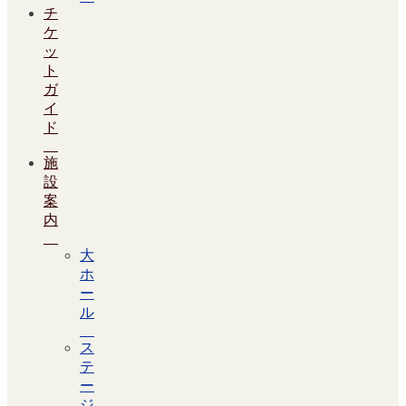
チ
ケ
ッ
ト
ガ
イ
ド
施
設
案
内
大
ホ
ー
ル
ス
テ
ー
ジ