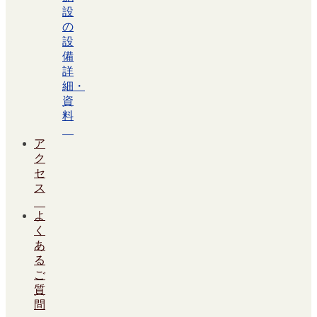
設
の
設
備
詳
細・
資
料
ア
ク
セ
ス
よ
く
あ
る
ご
質
問