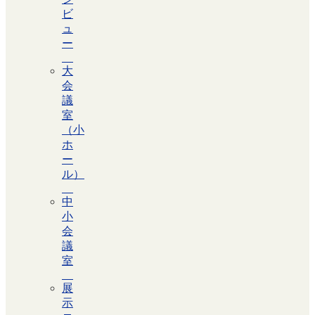
ビ
ュ
ー
大
会
議
室
（小
ホ
ー
ル）
中
小
会
議
室
展
示