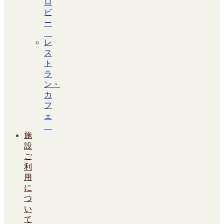
ロ
ビ
ー
レ
ス
ト
ラ
ン・
カ
フ
ェ
施
設
ご
利
用
に
つ
い
て