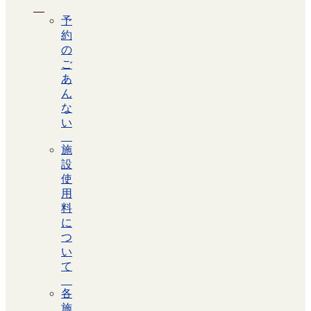
予
約
の
ご
あ
ん
な
い
施
設
使
用
料
に
つ
い
て
各
施