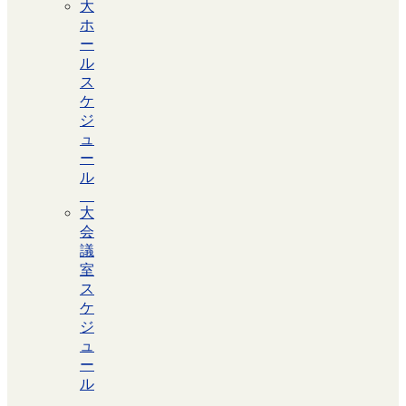
大
ホ
ー
ル
ス
ケ
ジ
ュ
ー
ル
大
会
議
室
ス
ケ
ジ
ュ
ー
ル