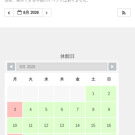
レストラン・カフェ
8月 2026
施設ご利用について
予約のごあんない
休館日
施設使用料について
月
火
水
木
金
土
日
1
2
各施設の設備詳細・資料
3
4
5
6
7
8
9
アクセス
10
11
12
13
14
15
16