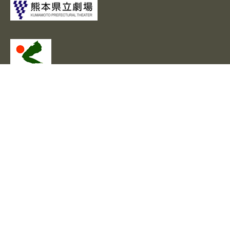
市民会館シアーズホーム夢ホールは
一般財団法人 熊本市文化スポーツ財団により運営されていま
す。
市民会館 シアーズホーム 夢ホール
Civic Auditorium Searshome Yume Hall
熊本県熊本市中央区桜町1番3号
TEL.096-355-5235 FAX. 096-355-5239