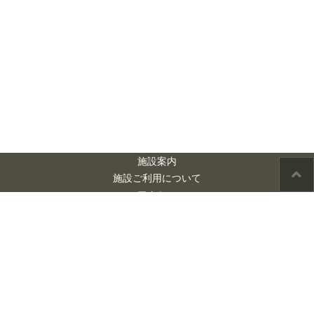
施設案内
施設ご利用について
アクセス
お問い合わせ
市民会館 シアー
ズホーム 夢ホー
ル
市民会館シアーズホ