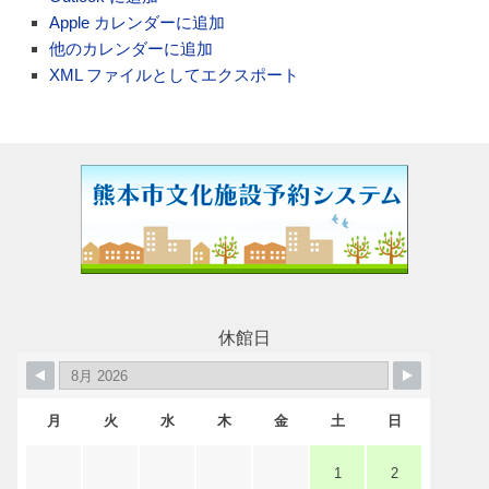
Apple カレンダーに追加
他のカレンダーに追加
XML ファイルとしてエクスポート
休館日
月
火
水
木
金
土
日
1
2