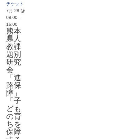
チケット
7月 28 @
09:00 –
16:00
熊本
県人
教課
題別
研究
会
「進
路保
障」
「子
ども
の育
ちを
保障