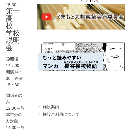
アクセス
15:30
第一
よくあるご質問
高
校
学校
説明
会
開場
14：00
開演14：
30 終演
15：30
関係者の
み
施設案内
12:30～熊
施設ご利用について
本市外の
方対象
14:30～熊