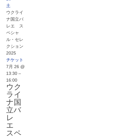
土
ウクライ
ナ国立バ
レエ ス
ペシャ
ル・セレ
クション
2025
チケット
7月 26 @
13:30 –
16:00
ウク
ライ
ナ国
立バ
レ
エ
スペ