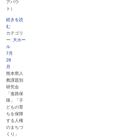
アバウ
ト）
続きを読
む
カテゴリ
ー:
大ホー
ル
7月
28
月
熊本県人
教課題別
研究会
「進路保
障」「子
どもの育
ちを保障
する人権
のまちづ
くり」