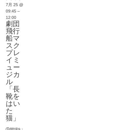
7月 25 @
09:45 –
12:00
劇団
飛行
船マ
スク
プレ
イミ
ュー
ジカ
ル
「長
靴を
はい
た
猫」
開場9：