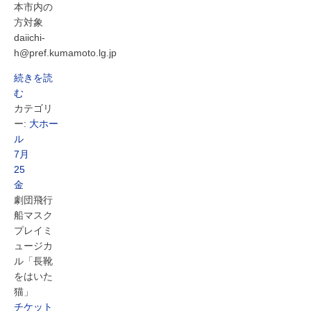
本市内の
方対象
daiichi-
h@pref.kumamoto.lg.jp
続きを読
む
カテゴリ
ー:
大ホー
ル
7月
25
金
劇団飛行
船マスク
プレイミ
ュージカ
ル「長靴
をはいた
猫」
チケット