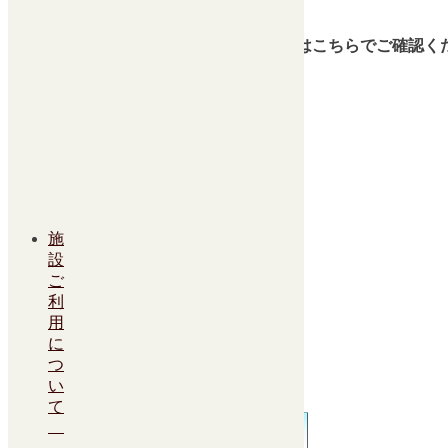
開場18：30／開演19：00
※予定通り開催いたします。最新の情報はこちらでご確認ください。
全席自由
一般 3,000円/U25・障がい者1,000円
※未就学児も入場可 ※当日は+500円
続きを読む
カテゴリー:
大ホール
8月 2024
8月 2024
絞り込んだカレンダーを購読
施
設
Timely カレンダーに追加
ご
Google に追加
利
Outlook に追加
用
Apple カレンダーに追加
に
他のカレンダーに追加
つ
XML ファイルとしてエクスポート
い
て