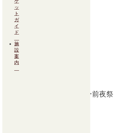
ケ
ぽこぴーの回覧板
ッ
ト
開場17：00／開演18：00
ガ
イ
SOLD OUT
ド
続きを読む
施
カテゴリー:
大ホール
設
8月
案
25
日
内
高校OB連合会チャリティー前夜祭
チケット
8月 25 @ 15:30
高校OB連合会チャリティー前夜祭
開場15：00／開演15：30
入場無料
続きを読む