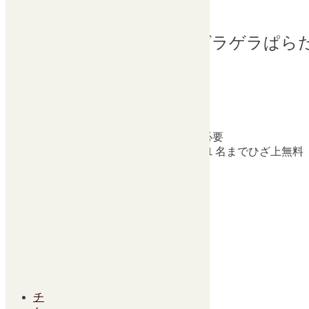
8月 17 @ 14:00
竹ぱら学園ツアー2024 ～ゲラゲラぱら
KAB熊本朝日放送
ＧＡＫＵＯＮユニティ・フェイス
開場13：00／開演14：00
全席指定3,500円 ※3歳以上チケット必要
※３歳未満は保護者１名につきお子さま１名までひざ上無料
（席が必要な場合は有料）
続きを読む
カテゴリー:
大ホール
8月
24
土
ぽこぴーの回覧板
チケット
8月 24 @ 18:00
チ