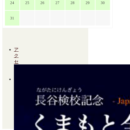
24
25
26
27
28
29
30
31
Facebook
ア
ク
セ
ス
よ
く
あ
る
ご
質
問