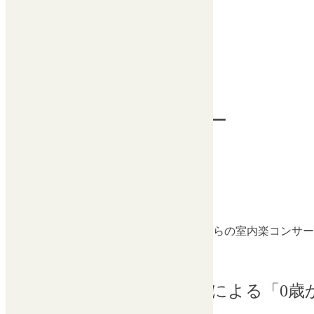
カテゴリー:
大ホール
8月
28
水
第２回熊本室内楽アカデミー
チケット
8月 28 @ 10:00 – 11:30
第２回熊本室内楽アカデミー
開場10：00
レッスン聴講可（無料・要事前申込）
続きを読む
カテゴリー:
大ホール
熊本室内楽アカデミー講師による「0歳からの室内楽コンサ
チケット
8月 28 @ 19:00 – 20:30
熊本室内楽アカデミー講師による「0歳