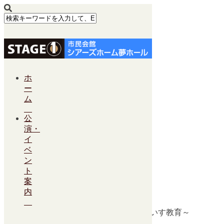
Calendar
ホ
ー
ム
カテゴリー
大ホール
公
演・
日
イ
アジェンダ
ベ
月
ン
8月 2024
8月 2024
ト
すべて閉じる
すべて開く
案
8月
内
17
土
竹ぱら学園ツアー2024 ～ゲラゲラぱらだいす教育～
チケット