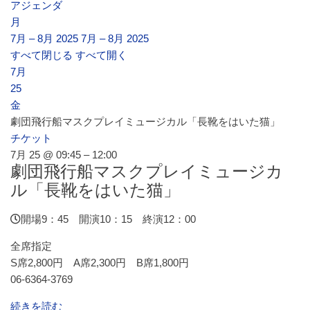
アジェンダ
月
レストラン・カフェ
7月 – 8月 2025
7月 – 8月 2025
すべて閉じる
すべて開く
7月
施設ご利用について
25
金
予約のごあんない
劇団飛行船マスクプレイミュージカル「長靴をはいた猫」
チケット
7月 25 @ 09:45 – 12:00
劇団飛行船マスクプレイミュージカ
施設使用料について
ル「長靴をはいた猫」
開場9：45 開演10：15 終演12：00
各施設の設備詳細・資料
全席指定
S席2,800円 A席2,300円 B席1,800円
アクセス
06-6364-3769
続きを読む