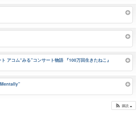
 アコム“みる”コンサート物語 『100万回生きたねこ』
entally”
購読