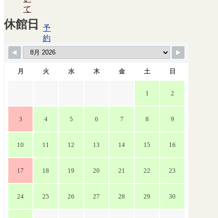
て
休館日
予
約
の
ご
あ
月
火
水
木
金
土
日
ん
な
1
2
い
施
3
4
5
6
7
8
9
設
使
10
11
12
13
14
15
16
用
料
に
17
18
19
20
21
22
23
つ
い
24
25
26
27
28
29
30
て