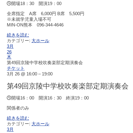
チ
開場18：30 開演19：00
ケ
全席指定 A席 6,000円 B席 5,500円
ッ
※未就学児童入場不可
ト
MIN-ON熊本 096-344-4646
ガ
イ
続きを読む
ド
カテゴリー:
大ホール
3月
26
施
木
設
第49回京陵中学校吹奏楽部定期演奏会
案
チケット
内
3月 26 @ 16:00 – 19:00
第49回京陵中学校吹奏楽部定期演奏会
大
ホ
開場16：00 開演16：30 終演19：00
ー
ル
関係者のみ
続きを読む
ス
カテゴリー:
大ホール
テ
3月