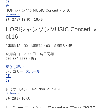
ー
27
金
ジ
HORIシャンソンMUSIC Concert ｖol.16
ビ
チケット
ュ
3月 27 @ 13:30 – 16:45
ー
HORIシャンソンMUSIC Concert ｖ
大
ol.16
会
議
開場13：30 開演14：00 終演16：45
室
（小
全席自由 2,000円 当日同額
ホ
096-384-2277（堀）
ー
続きを読む
ル）
カテゴリー:
大ホール
3月
28
中
土
小
レミオロメン Reunion Tour 2026
会
チケット
議
3月 28 @ 16:00
室