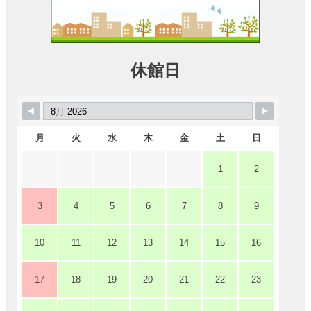
に
つ
い
て
休館日
予
約
の
ご
あ
月
火
水
木
金
土
日
ん
な
1
2
い
3
4
5
6
7
8
9
施
設
10
11
12
13
14
15
16
使
用
料
17
18
19
20
21
22
23
に
つ