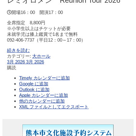
レミオロメン Reunion Tour 2026
展
示
開場16：00 開演17：00
ロ
全席指定 8,800円
ビ
※小学生以上はチケットが必要
ー
未就学児は膝上鑑賞で1名まで無料
092-406-7737（平日12：00～17：00）
レ
続きを読む
ス
カテゴリー:
大ホール
ト
3月 2026
3月 2026
ラ
購読
ン・
カ
Timely カレンダーに追加
フ
Google に追加
ェ
Outlook に追加
Apple カレンダーに追加
他のカレンダーに追加
施
XML ファイルとしてエクスポート
設
ご
利
用