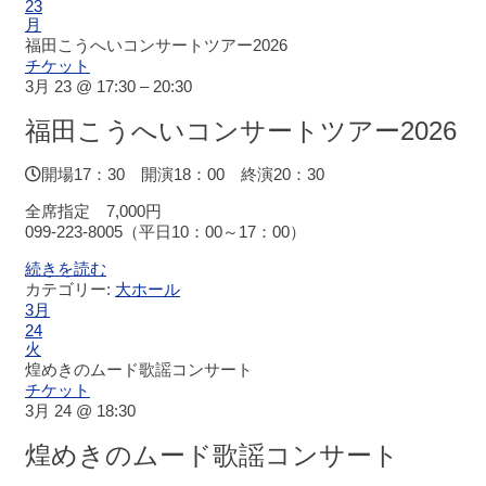
ホ
23
月
ー
福田こうへいコンサートツアー2026
ル
チケット
ス
3月 23 @ 17:30 – 20:30
ケ
ジ
福田こうへいコンサートツアー2026
ュ
ー
開場17：30 開演18：00 終演20：30
ル
全席指定 7,000円
099-223-8005（平日10：00～17：00）
大
会
続きを読む
議
カテゴリー:
大ホール
室
3月
ス
24
ケ
火
ジ
煌めきのムード歌謡コンサート
ュ
チケット
ー
3月 24 @ 18:30
ル
煌めきのムード歌謡コンサート