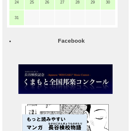
い
24
25
26
27
28
29
30
て
31
各
施
設
の
Facebook
設
備
詳
細・
資
料
ア
ク
セ
ス
よ