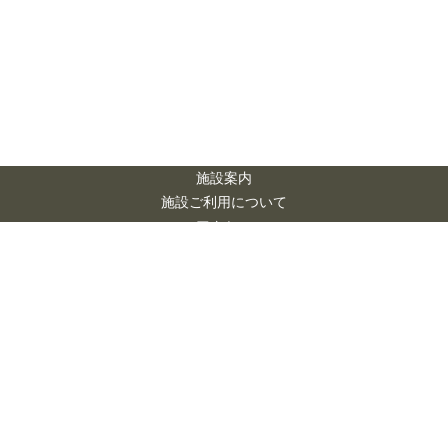
施設案内
施設ご利用について
アクセス
お問い合わせ
市民会館 シアー
ズホーム 夢ホー
ル
市民会館シアーズホ
Civic Auditorium
ーム夢ホールは
Searshome Yume
一般財団法人 熊本市