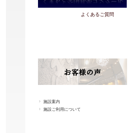
アクセス
く
ま
も
よくあるご質問
と
2
0
2
6
1
月
1
8
@
1
1
:
0
0
–
施設案内
1
施設ご利用について
3
:
3
5