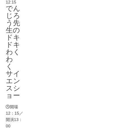
12:15
でん
じろ
う先
生の
ドキ
ドキ
わく
わ
く
サイ
エン
スシ
ョー
開場
12：15／
開演13：
00