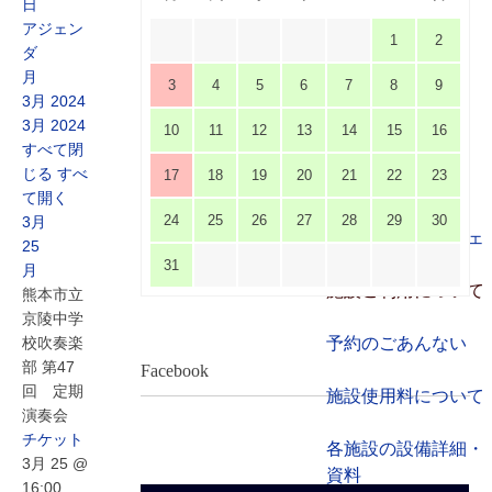
ステージビュー
日
アジェン
1
2
ダ
大会議室（小ホー
月
ル）
3
4
5
6
7
8
9
3月 2024
3月 2024
10
11
12
13
14
15
16
中小会議室
すべて閉
じる
すべ
17
18
19
20
21
22
23
展示ロビー
て開く
24
25
26
27
28
29
30
3月
レストラン・カフェ
25
31
月
施設ご利用について
熊本市立
京陵中学
校吹奏楽
予約のごあんない
部 第47
Facebook
回 定期
施設使用料について
演奏会
チケット
各施設の設備詳細・
3月 25 @
資料
16:00