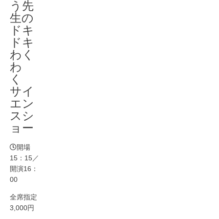
う先
生の
ドキ
ドキ
わく
わ
く
サイ
エン
スシ
ョー
開場
15：15／
開演16：
00
全席指定
3,000円