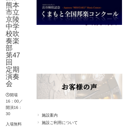
熊本
アクセス
市立
京陵
よくあるご質問
中学
校吹
奏楽
部
第47
回
定期
演奏
会
開場
16：00／
開演16：
30
施設案内
施設ご利用について
入場無料