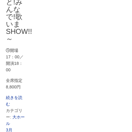
と!み
んな
で!歌
いま
SHOW!!
～
開場
17：00／
開演18：
00
全席指定
8,800円
続きを読
む
カテゴリ
ー:
大ホー
ル
3月