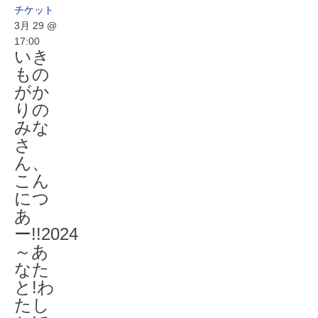
チケット
3月 29 @
17:00
いき
もの
がか
りの
みな
さ
ん、
こん
につ
あ
ー!!2024
～あ
なた
と!わ
たし