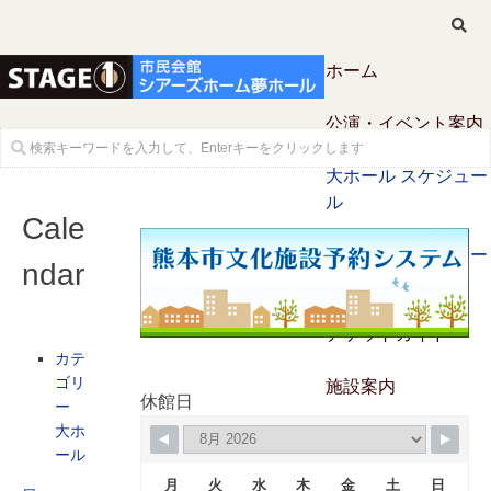
ホーム
公演・イベント案内
大ホール スケジュー
ル
Cale
大会議室 スケジュー
ndar
ル
チケットガイド
カテ
ゴリ
施設案内
休館日
ー
大ホ
大ホール
ール
月
火
水
木
金
土
日