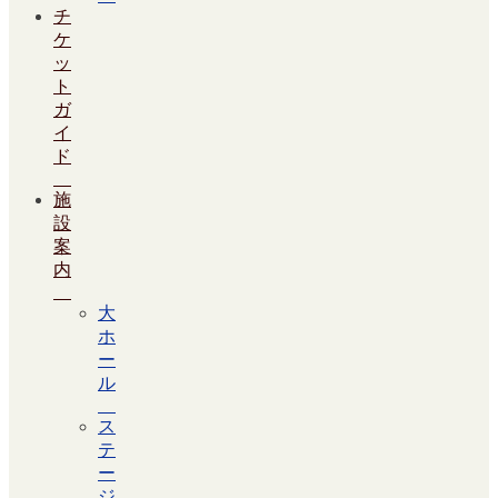
チ
ケ
ッ
ト
ガ
イ
ド
施
設
案
内
大
ホ
ー
ル
ス
テ
ー
ジ