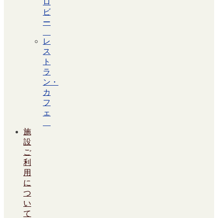
ロ
ビ
ー
レ
ス
ト
ラ
ン・
カ
フ
ェ
施
設
ご
利
用
に
つ
い
て