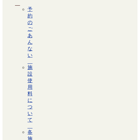
予
約
の
ご
あ
ん
な
い
施
設
使
用
料
に
つ
い
て
各
施