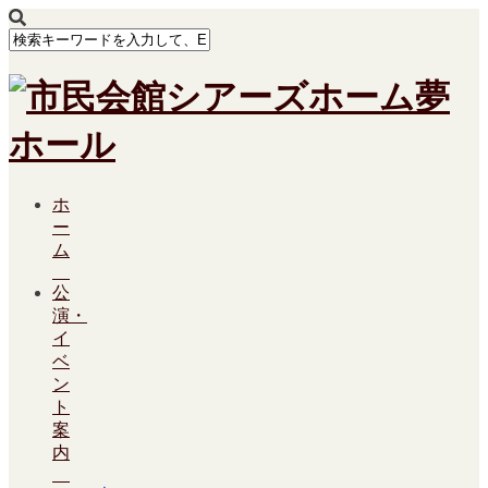
ホ
ー
ム
公
演・
イ
ベ
ン
ト
案
内