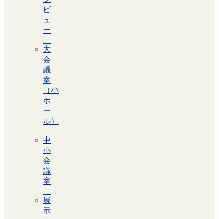
ビ
ュ
ー
大
会
議
室
（小
ホ
ー
ル）
中
小
会
議
室
展
示