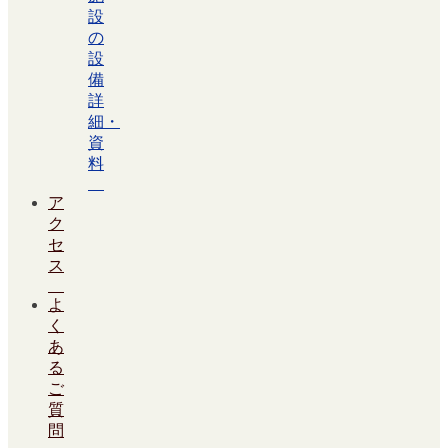
設
の
設
備
詳
細・
資
料
ア
ク
セ
ス
よ
く
あ
る
ご
質
問