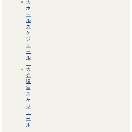
大
ホ
ー
ル
ス
ケ
ジ
ュ
ー
ル
大
会
議
室
ス
ケ
ジ
ュ
ー
ル