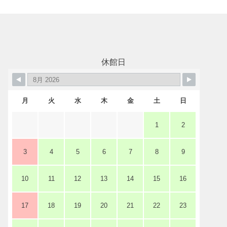
施設案内
大ホール
休館日
ステージビュー
月
火
水
木
金
土
日
1
2
大会議室（小ホール）
3
4
5
6
7
8
9
中小会議室
10
11
12
13
14
15
16
17
18
19
20
21
22
23
展示ロビー