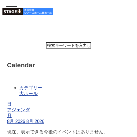
ホーム
公演・イベン
Calendar
ト案内
大ホ
カテゴリー
ール
大ホール
スケ
ジュ
日
ール
アジェンダ
月
8月 2026
8月 2026
大会
議室
現在、表示できる今後のイベントはありません。
スケ