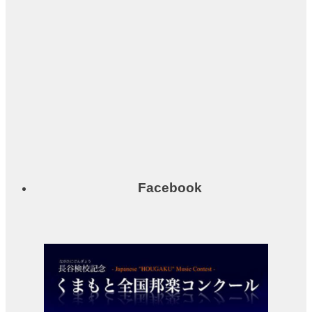
（小
ホー
ル）
中小
会議
室
展示
ロビ
ー
Facebook
レス
トラ
ン・
カフ
ェ
施設ご利用に
ついて