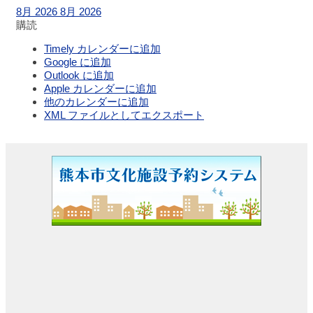
8月 2026
8月 2026
ジュ
購読
ール
Timely カレンダーに追加
Google に追加
チケットガイ
Outlook に追加
ド
Apple カレンダーに追加
他のカレンダーに追加
XML ファイルとしてエクスポート
施設案内
大ホ
ール
ステ
ージ
ビュ
ー
大会
議室