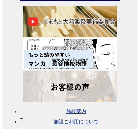
予約
のご
あん
ない
施設
使用
料に
つい
て
各施
設の
設備
施設案内
詳
細・
施設ご利用について
資料