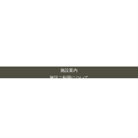
施設案内
施設ご利用について
アクセス
お問い合わせ
市民会館 シアー
ズホーム 夢ホー
市民会館シアーズホ
ル
ーム夢ホールは
一般財団法人 熊本市