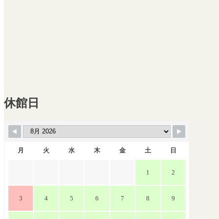
Timely カレンダーに追加
Google に追加
Outlook に追加
Apple カレンダーに追加
他のカレンダーに追加
XML ファイルとしてエクスポート
休館日
月
火
水
木
金
土
日
1
2
3
4
5
6
7
8
9
チ
ケ