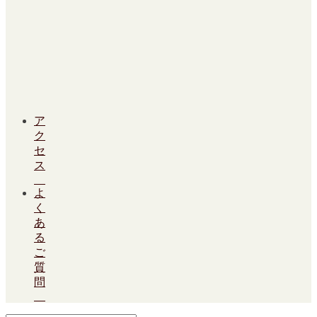
ア
ク
セ
ス
よ
く
あ
る
ご
質
問