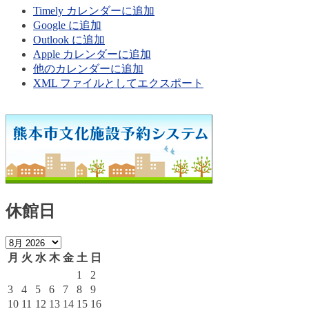
Timely カレンダーに追加
Google に追加
Outlook に追加
Apple カレンダーに追加
他のカレンダーに追加
XML ファイルとしてエクスポート
休館日
月
火
水
木
金
土
日
1
2
3
4
5
6
7
8
9
10
11
12
13
14
15
16