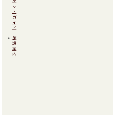
ケ
ッ
ト
ガ
イ
ド
施
設
案
内