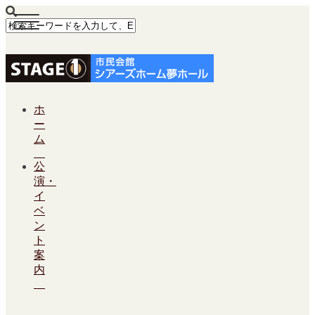
ホ
ー
ム
公
演・
イ
ベ
ン
ト
案
内