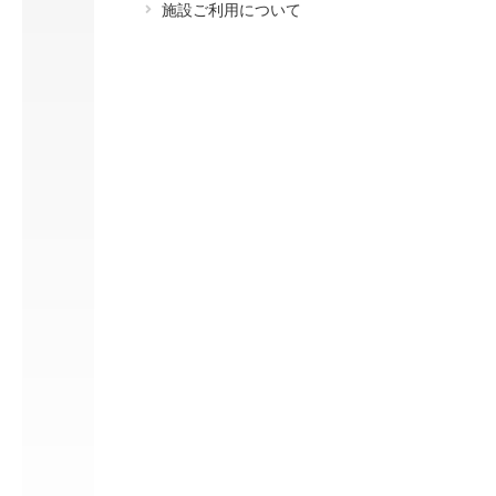
コ
施設ご利用について
ン
サ
ー
ト
ツ
ア
ー
2
0
2
5
6
月
1
3
@
1
4
:
1
5
–
1