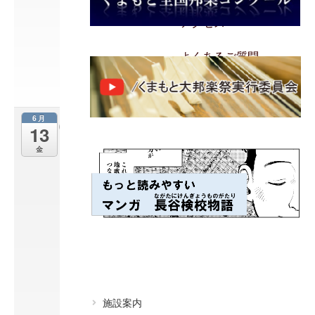
1
0
アクセス
@
1
2
よくあるご質問
:
3
0
6月
デ
13
ビ
金
ュ
ー
2
5
周
年
記
念
山
内
惠
施設案内
介