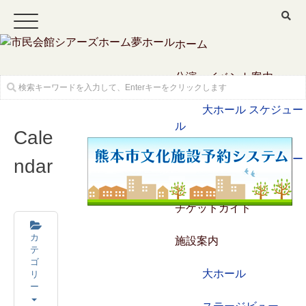
ホーム
公演・イベント案内
大ホール スケジュー
ル
Cale
大会議室 スケジュー
ndar
ル
チケットガイド
カ
施設案内
テ
ゴ
リ
大ホール
ー