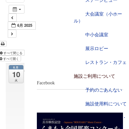
ステージビュー
大会議室（小ホー
ル）
6月 2025
中小会議室
展示ロビー
すべて閉じる
すべて開く
レストラン・カフェ
6月
三
10
人
施設ご利用について
火
の
Facebook
歌
予約のごあんない
の
ス
施設使用料について
テ
ー
ジ
各施設の設備詳細・
6
資料
月