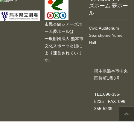
ズホーム 夢ホー
展示ロビー
ル
レストラン・カフェ
市民会館シアーズホ
Civic Auditorium
ーム夢ホールは
Searshome Yume
施設ご利用について
一般財団法人 熊本市
Hall
文化スポーツ財団に
予約のごあんない
より運営されていま
す。
施設使用料について
熊本県熊本市中央
区桜町1番3号
各施設の設備詳細・資料
TEL.096-355-
アクセス
5235 FAX. 096-
355-5239
よくあるご質問