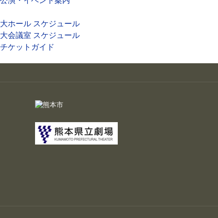
公演・イベント案内
大ホール スケジュール
大会議室 スケジュール
チケットガイド
施設案内
大ホール
ステージビュー
大会議室（小ホール）
中小会議室
展示ロビー
レストラン・カフェ
施設ご利用について
予約のごあんない
施設使用料について
各施設の設備詳細・資料