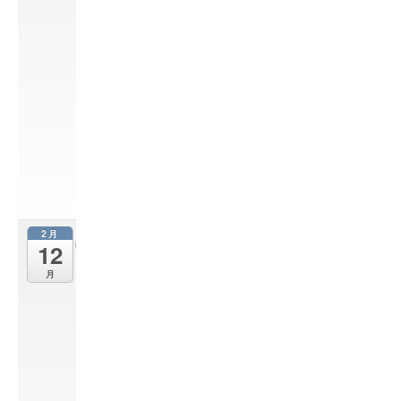
合
唱
祭
2
月
1
0
@
0
9
:
0
0
2月
令
12
和
月
5
年
度
西
部
方