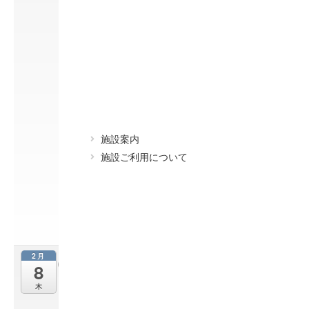
性
大
会
・
家
の
光
大
会
2
施設案内
月
施設ご利用について
7
@
0
9
:
3
0
2月
前
8
進
木
座
特