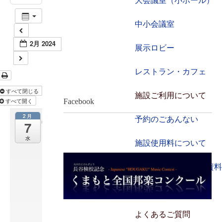
大会議室（小ホール）
中小会議室
2月 2024
展示ロビー
レストラン・カフェ
すべて閉じる
施設ご利用について
すべて開く
Facebook
2月
予約のごあんない
第
7
3
水
2
施設使用料について
回
各施設の設備詳細・資料
J
A
熊
アクセス
本
市
よくあるご質問
女