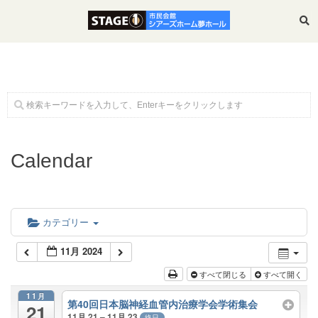
ホーム
Calendar
公演・イベント案内
大ホール スケジュール
カテゴリー
11月 2024
大会議室 スケジュール
すべて閉じる
すべて開く
11月
第40回日本脳神経血管内治療学会学術集会
チケットガイド
21
11月 21 – 11月 23
終日