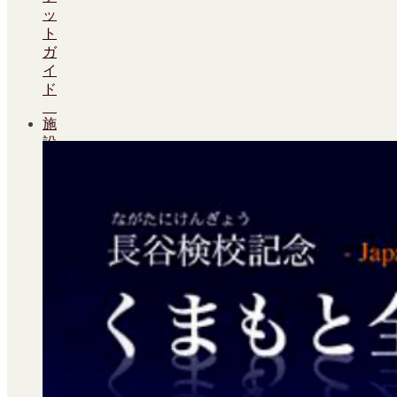
24
25
26
27
28
29
30
ッ
31
ト
ガ
Facebook
イ
ド
施
設
案
内