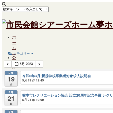
ホ
Calendar
ー
ム
カテゴリー
公
演・
5月 2023
イ
5月
ベ
令和6年3月 新規学校卒業者対象求人説明会
19
ン
5月 19 @ 12:45
ト
金
案
5月
熊本市レクリエーション協会 設立20周年記念事業 レク
内
21
5月 21 @ 10:00
日
5月