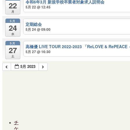
令和6年3月 新規学校卒業者対象求人説明会
22
5月 22 @ 12:45
月
5月
定期総会
24
5月 24 @ 09:00
水
5月
高橋優 LIVE TOUR 2022-2023 「ReLOVE & RePEAC
27
5月 27 @ 16:30
土
5月 2023
休館日
月
火
水
木
金
土
日
1
2
3
4
5
6
7
8
9
10
11
12
13
14
15
16
チ
17
18
19
20
21
22
23
ケ