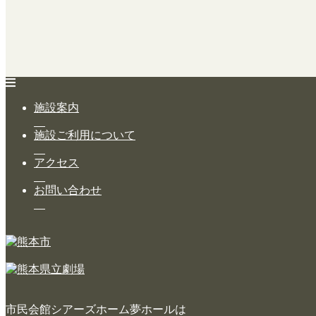
施設ご利用について
施設案内
施設ご利用について
アクセス
施
設
お問い合わせ
ご
利
用
に
つ
い
て
市民会館シアーズホーム夢ホールは